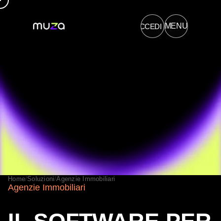
→
MENU
ACCEDI
PRODOTTI
COSA SAPPIAMO FARE
SOLUZIONI
CHI POSSIAMO AIUTARE
Home
/
Soluzioni
/
Agenzie Immobiliari
Agenzie Immobiliari