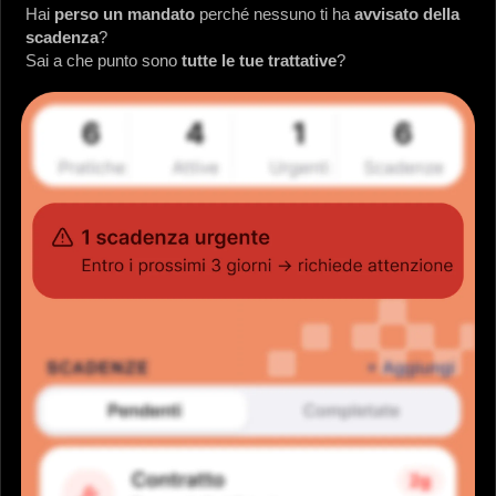
Hai
perso un mandato
perché nessuno ti ha
avvisato della
scadenza
?
Sai a che punto sono
tutte le tue trattative
?