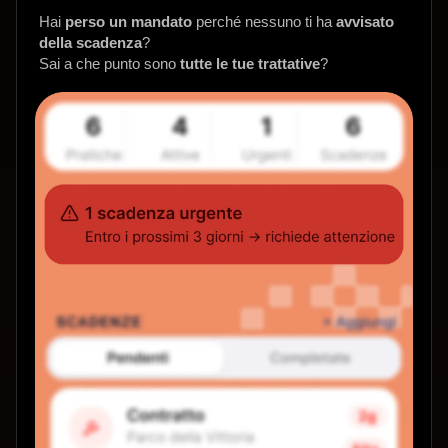
Hai
perso un mandato
perché nessuno ti ha
avvisato
della scadenza
?
Sai a che punto sono
tutte le tue trattative
?