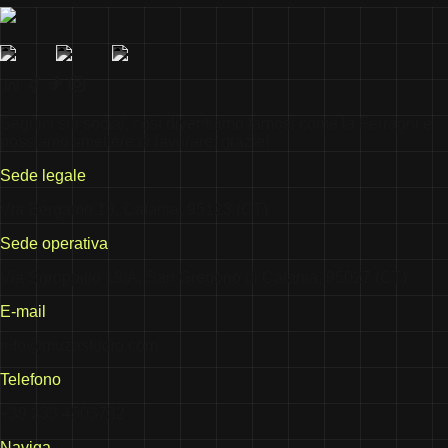
Seguici sui social, così diventiamo famosi come la Ferragni e
possiamo smettere di lavorare, grazie!
Sede legale
Via Bergamo 13, Catania, 95123 (CT)
Sede operativa
Via Sgroppillo 19/A, San Gregorio di Catania, 95027 (CT)
E-mail
info@muzastudio.com
Telefono
+39 333 4503732
Naviga