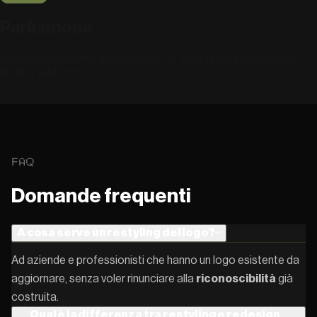
Parliamone
Il tuo logo racconta ancora bene chi sei oggi? Se hai qualche
dubbio, parliamoci.
Parliamo
→
FAQ
Domande frequenti
A cosa serve un restyling del logo?
−
Ad aziende e professionisti che hanno un logo esistente da
aggiornare, senza voler rinunciare alla
riconoscibilità
già
costruita.
Qual è la differenza tra restyling e redesign