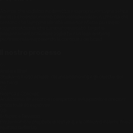
Aziende che vogliono modernizzare la propria immagine senza
perdere il riconoscimento costruito
Imprenditori in crescita che
sentono che la propria identità visiva non riflette più il livello
raggiunto
Aziende che cambiano mercato, target o
posizionamento
Chiunque voglia fare un logo restyling
professionale mantenendo la continuità del brand
Il nostro processo
01
Analisi e Brief
Studiamo il logo attuale, il brand positioning e gli obiettivi del
restyling.
02
Ricerca e Concept
Analizziamo il mercato e i competitor, sviluppando le direzioni
progettuali da esplorare.
03
Sviluppo e Revisioni
Presentiamo le proposte di restyling e le affiniamo insieme fino al
risultato definitivo.