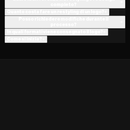
+
completo?
Quanto costa fare un restyling di un logo?
+
Posso richiedere modifiche durante il
+
processo?
In quali formati viene consegnato il logo?
+
Come si inizia?
+