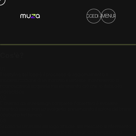
→
MENU
ACCEDI
PRODOTTI
COSA SAPPIAMO FARE
SOLUZIONI
CHI POSSIAMO AIUTARE
Cos'è?
01
.
Il restyling del logo è il processo di aggiornamento e
modernizzazione di un marchio esistente, mantenendo la
riconoscibilità acquisita ma eliminando ciò che lo data o lo
indebolisce.
02
.
È diverso da un redesign completo: l'obiettivo è evolvere
l'identità visiva, non stravolgerla, preservando il valore del brand
costruito nel tempo.
03
.
Si basa su un'analisi del logo attuale, del mercato di riferimento,
dei competitor e delle tendenze di design contemporaneo.