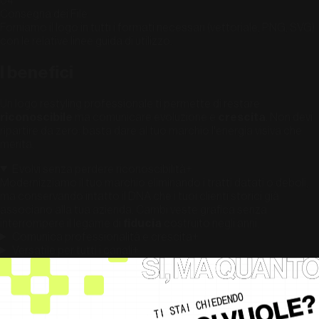
04
Consegna dei File
Forniamo il logo in tutti i formati necessari (vettoriale, PNG, SVG)
con le relative linee guida di utilizzo.
I benefici
Un logo restyling professionale ti permette di restare
riconoscibile
ma comunicare evoluzione e
crescita
. Non devi
ripartire da zero: basta dare al tuo marchio l'energia visiva che
merita.
Evolvi senza perdere riconoscibilità
+
Modernizziamo il tuo marchio eliminando i tratti datati o deboli,
ma conservando intatto il DNA che i tuoi clienti storici già
associano alla tua azienda. Cambi veste grafica senza
interrompere il legame di
fiducia
costruito negli anni.
Comunica professionalità e crescita
+
Versatile per tutti i canali
+