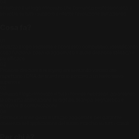
04
.
Il risultato è un logo rinnovato che comunica professionalità, è
versatile su tutti i supporti e riflette l'evoluzione dell'azienda.
Cosa fa?
01
.
Analizza il logo esistente e il contesto competitivo, identificando
cosa funziona, cosa va aggiornato e quale direzione stilistica è
più efficace.
02
.
Propone direzioni di restyling, presentando varianti che
rispettano il DNA del brand ma lo portano a un livello visivo
superiore.
03
.
Sviluppa il logo rinnovato in tutti i formati necessari, garantendo
la corretta applicazione su digitale, stampa, segnaletica e
materiali di comunicazione.
04
.
Fornisce le linee guida di utilizzo aggiornate, per garantire
coerenza nell'applicazione del nuovo marchio su tutti i canali.
Per chi è?