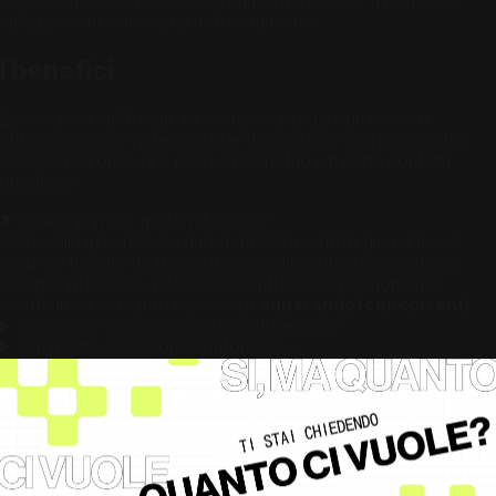
Verifichiamo ogni funzionalità prima del go-live e ti formiamo
sulla gestione autonoma dello strumento.
I benefici
Essere primi su Google è essenziale per dare un senso di
autorevolezza ai potenziali clienti, rispetto ai tuoi competitor.
Funziona 24 ore su 24, parla al posto tuo e ti porta contatti
qualificati.
Essere primi sui motori di ricerca
+
Grazie alla generazione automatizzata e strategica di nuove
pagine, il tuo sito moltiplica le possibilità di indicizzazione su
Google. Intercetta i potenziali clienti proprio nel momento
esatto in cui cercano i tuoi servizi,
superando i concorrenti
.
Posizionamento consolidato sul mercato
+
Strumento che lavora in autonomia
+