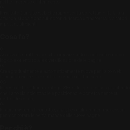
nel tuo mercato di riferimento.
04
.
Il risultato è un sito web che rappresenta correttamente la tua
azienda, si posiziona sui motori di ricerca e trasforma i visitatori
in potenziali clienti.
Cosa fa?
01
.
Analizza la struttura del sito, organizzando i contenuti in modo
logico e orientato alla diversificazione delle pagine.
02
.
Crea gradualmente e automaticamente nuove per il sito web,
facendoti indicizzare sul tuo mercato di riferimento.
03
.
Imposta le basi di una strategia SEO a lungo termine, garantendo
che il sito sia indicizzabile e posizionabile correttamente sui
motori di ricerca.
04
.
Integra i sistemi di contatto, analytics e gli strumenti necessari
per monitorare le performance delle nuove pagine
Per chi è?