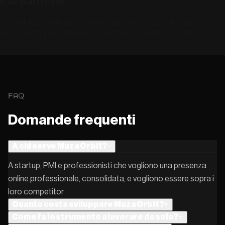
Parliamone
Pensi di essere davvero ben posizionato su Google? Se hai
dubbi, parliamoci, spesso si migliora più di quanto si pensi.
Parliamo
→
FAQ
Domande frequenti
A chi serve Muza Orbit?
−
A startup, PMI e professionisti che vogliono una presenza
online professionale, consolidata, e vogliono essere sopra i
loro competitor.
Quanto costa sviluppare Muza Orbit?
+
Come fa lo strumento a lavorare da solo?
+