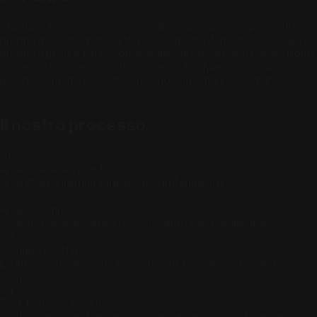
Startup e nuove imprese che vogliono posizionarsi per primi sul
proprio mercato
Imprenditori che vogliono dare una svolta alla
propria azienda
Professionisti e liberi professionisti che vogliono
presentarsi online con autorevolezza
Aziende che cambiano
posizionamento o servizi e devono aggiornare la comunicazione
web
Il nostro processo
01
Analisi delle Keyword
Analizziamo il brand e il mercato di riferimento
02
Analisi Competitor
Vediamo dove e come si posizionano i tuoi competitor
03
Sviluppo e Ottimizzazione
Lo strumento genera le nuove pagine usando lo stile del tuo
brand
04
Test, Lancio e Briefing