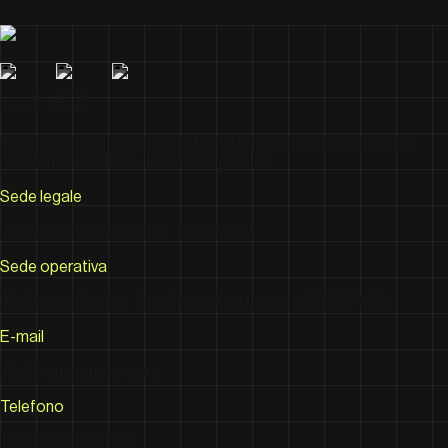
Seguici sui social, così diventiamo famosi come la Ferragni e
possiamo smettere di lavorare, grazie!
Sede legale
Via Bergamo 13, Catania, 95123 (CT)
Sede operativa
Via Sgroppillo 19/A, San Gregorio di Catania, 95027 (CT)
E-mail
info@muzastudio.com
Telefono
+39 333 4503732