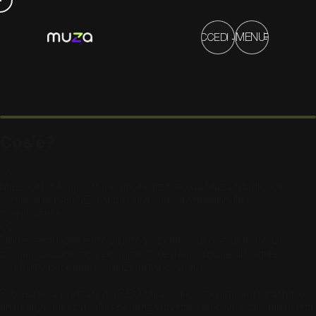
→
MENU
ACCEDI
PRODOTTI
COSA SAPPIAMO FARE
SOLUZIONI
CHI POSSIAMO AIUTARE
Cos'è?
01
.
Muza Orbit è uno strumento realizzato da Muza Studio, che
fornisce le basi SEO al tuo sito web professionale e
convincente.
02
.
Non è semplicemente un’integrazione: è uno strumento di
comunicazione, posizionamento e generazione di pagine
costruito per essere posizionato ovunque.
03
.
Si basa su una strategia SEO chiara di contenuti, una struttura e
un design orientati all'esperienza utente, per convertire più clienti