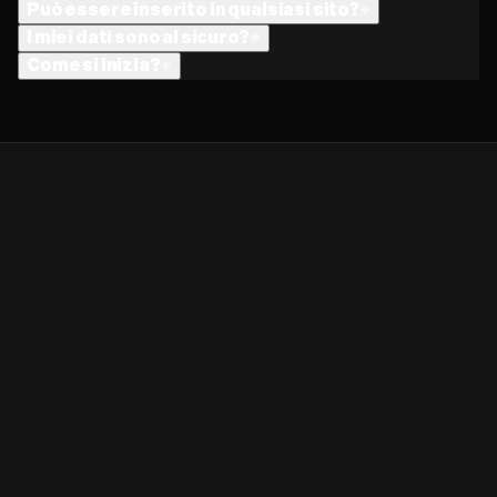
Può essere inserito in qualsiasi sito?
+
I miei dati sono al sicuro?
+
Come si inizia?
+