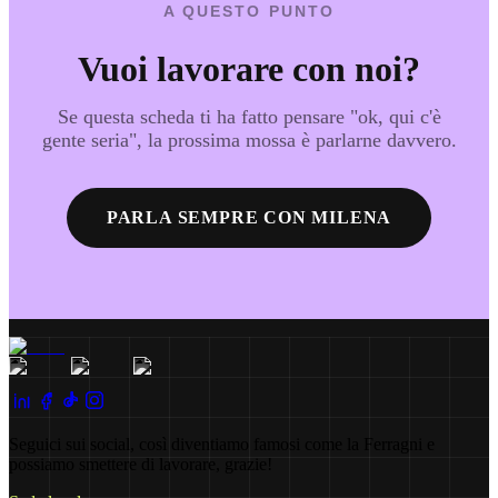
A QUESTO PUNTO
Vuoi lavorare con noi?
Se questa scheda ti ha fatto pensare "ok, qui c'è
gente seria", la prossima mossa è parlarne davvero.
PARLA SEMPRE CON MILENA
Seguici sui social, così diventiamo famosi come la Ferragni e
possiamo smettere di lavorare, grazie!