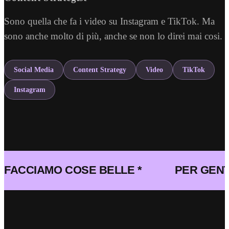
Sono quella che fa i video su Instagram e TikTok. Ma
sono anche molto di più, anche se non lo direi mai cosi.
Social Media
Content Strategy
Video
TikTok
Instagram
FACCIAMO COSE BELLE *
PER GENT