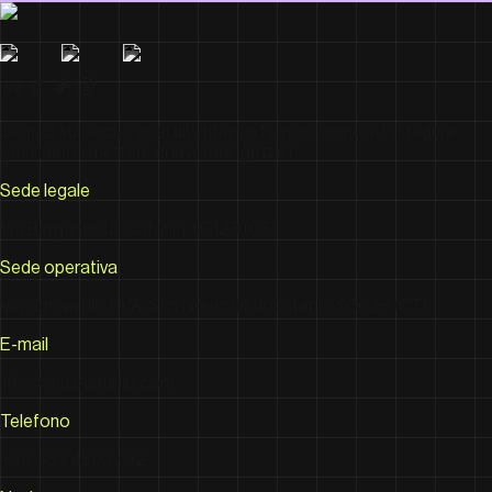
Seguici sui social, così diventiamo famosi come la Ferragni e
possiamo smettere di lavorare, grazie!
Sede legale
Via Bergamo 13, Catania, 95123 (CT)
Sede operativa
Via Sgroppillo 19/A, San Gregorio di Catania, 95027 (CT)
E-mail
info@muzastudio.com
Telefono
+39 333 4503732