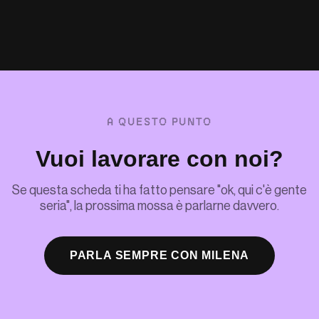
Brand Identity
+
Performance Web
+
Automation Marketing
+
Sviluppo Web
+
A QUESTO PUNTO
Vuoi lavorare con noi?
Se questa scheda ti ha fatto pensare "ok, qui c'è gente
seria", la prossima mossa è parlarne davvero.
PARLA SEMPRE CON MILENA