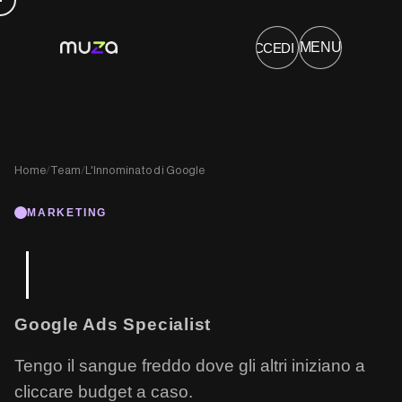
→
MENU
ACCEDI
PRODOTTI
COSA SAPPIAMO FARE
SOLUZIONI
CHI POSSIAMO AIUTARE
Home
/
Team
/
L'Innominato di Google
MARKETING
Google Ads Specialist
Tengo il sangue freddo dove gli altri iniziano a
cliccare budget a caso.