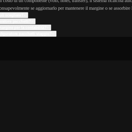
costo di un componente (volo, hotel, transfer), il sistema ricalcola autom
consapevolmente se aggiornarlo per mantenere il margine o se assorbire 
uò scegliere?
+
uratore pacchetti?
+
margine per la contabilità?
+
figuratore pacchetti viaggio?
+