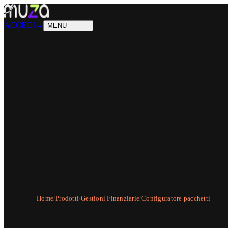
PRODOTTI
Cosa sappiamo fare
SOLUZIONI
Chi possiamo aiutare
ACCEDI
→
MENU
Home
/
Prodotti
/
Gestioni Finanziarie
/
Configuratore pacchetti