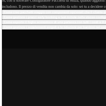
Sì, con il software Configuratore Pacchetti di Muza, quando aggiorni il 
includono. Il prezzo di vendita non cambia da solo: sei tu a decidere 
Come creo pacchetti viaggio con componenti opzionali che il cliente p
Come gestisco i prezzi early booking e last minute nello stesso config
Come esporto il foglio economico di una partenza con tutti i costi e il 
Come gestisco i supplementi singoli e le riduzioni per bambini nel con
➔
➔