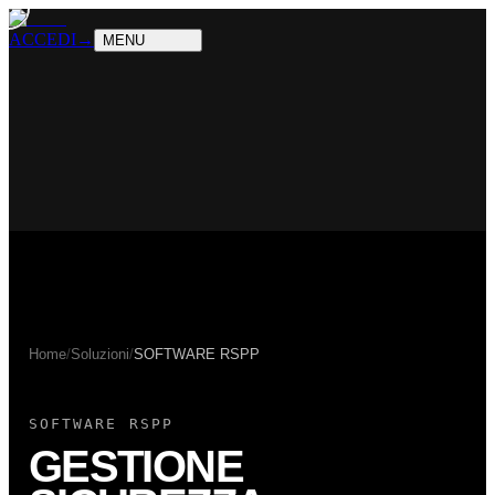
PRODOTTI
Cosa sappiamo fare
SOLUZIONI
Chi possiamo aiutare
ACCEDI
→
MENU
Home
/
Soluzioni
/
SOFTWARE RSPP
SOFTWARE RSPP
GESTIONE