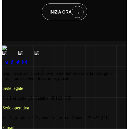
→
INIZIA ORA
Seguici sui social, così diventiamo famosi come la Ferragni e
possiamo smettere di lavorare, grazie!
Sede legale
Via Bergamo 13, Catania, 95123 (CT)
Sede operativa
Via Sgroppillo 19/A, San Gregorio di Catania, 95027 (CT)
E-mail