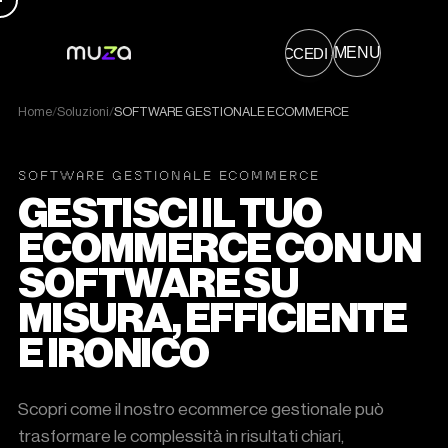
→
MENU
ACCEDI
Home
/
Soluzioni
/
SOFTWARE GESTIONALE ECOMMERCE
PRODOTTI
COSA SAPPIAMO FARE
SOLUZIONI
CHI POSSIAMO AIUTARE
SOFTWARE GESTIONALE ECOMMERCE
GESTISCI IL TUO
ECOMMERCE CON UN
SOFTWARE SU
MISURA, EFFICIENTE
E IRONICO
Scopri come il nostro
ecommerce gestionale
può
trasformare le complessità in risultati chiari,