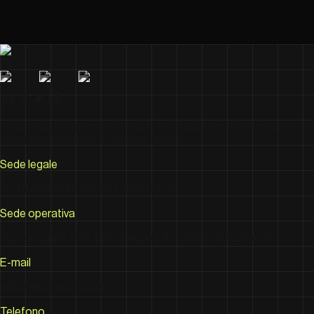
Seguici sui social, così diventiamo famosi come la Ferragni e
possiamo smettere di lavorare, grazie!
Sede legale
Via Bergamo 13, Catania, 95123 (CT)
Sede operativa
Via Sgroppillo 19/A, San Gregorio di Catania, 95027 (CT)
E-mail
info@muzastudio.com
Telefono