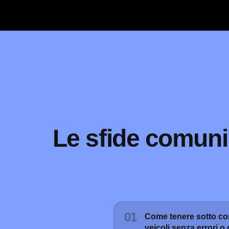
Le sfide comuni
01
Come tenere sotto con
veicoli senza errori o