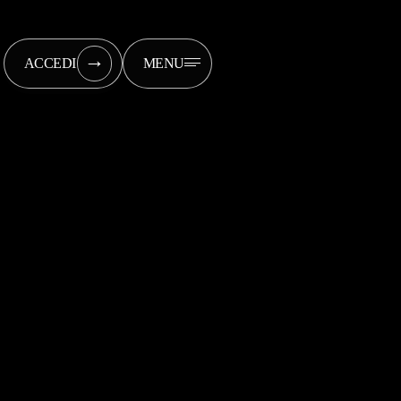
→
ACCEDI
MENU