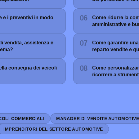
06
e e i preventivi in modo
Come ridurre la com
amministrative e bu
07
di vendita, assistenza e
Come garantire una 
stema?
reparto vendite e q
08
ella consegna dei veicoli
Come personalizzare
ricorrere a strument
ICOLI COMMERCIALI
MANAGER DI VENDITE AUTOMOTIV
IMPRENDITORI DEL SETTORE AUTOMOTIVE