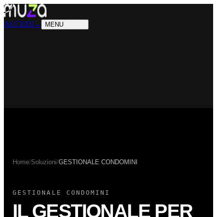
PRODOTTI
Cosa sappiamo fare
SOLUZIONI
Chi possiamo aiutare
ACCEDI
→
MENU
Home
/
Soluzioni
/
GESTIONALE CONDOMINI
GESTIONALE CONDOMINI
IL GESTIONALE PER