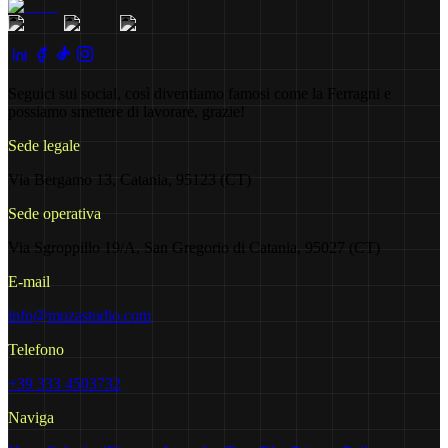
Seguici sui social, così diventiamo famosi come la Ferragni e
possiamo smettere di lavorare, grazie!
Sede legale
Via Bergamo 13, Catania, 95123 (CT)
Sede operativa
Via Sgroppillo 19/A, San Gregorio di Catania, 95027 (CT)
E-mail
info@muzastudio.com
Telefono
+39 333 4503732
Naviga