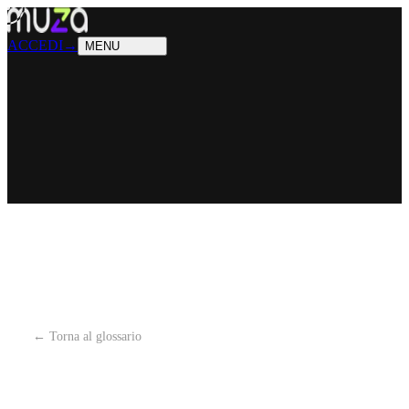
PRODOTTI
Cosa sappiamo fare
SOLUZIONI
Chi possiamo aiutare
ACCEDI
→
MENU
← Torna al glossario