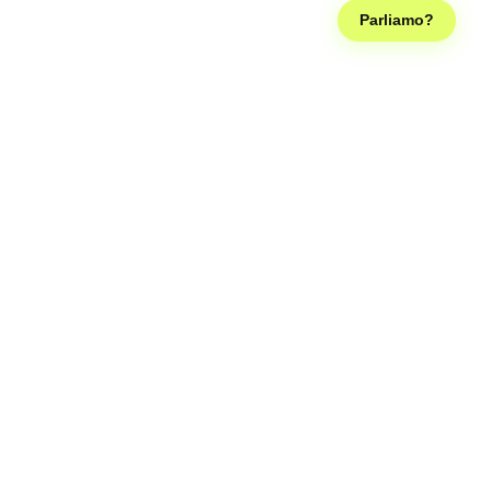
Parliamo?
Seguici sui social, così diventiamo famosi come la Ferragni e
possiamo smettere di lavorare, grazie!
Sede legale