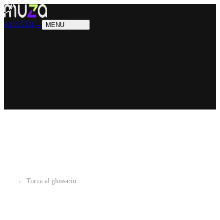
PRODOTTI
Cosa sappiamo fare
SOLUZIONI
Chi possiamo aiutare
ACCEDI
→
MENU
← Torna al glossario