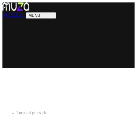
PRODOTTI
Cosa sappiamo fare
SOLUZIONI
Chi possiamo aiutare
ACCEDI
→
MENU
← Torna al glossario