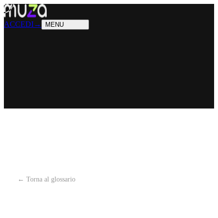
PRODOTTI
Cosa sappiamo fare
SOLUZIONI
Chi possiamo aiutare
ACCEDI
→
MENU
← Torna al glossario