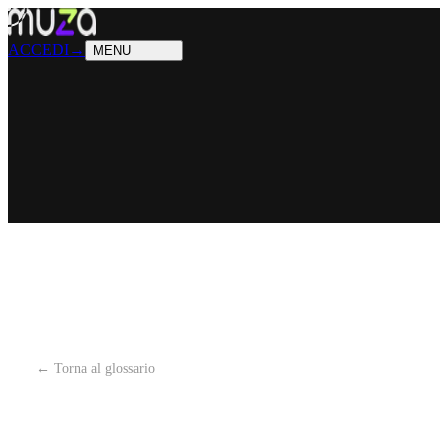
PRODOTTI
Cosa sappiamo fare
SOLUZIONI
Chi possiamo aiutare
ACCEDI
→
MENU
← Torna al glossario