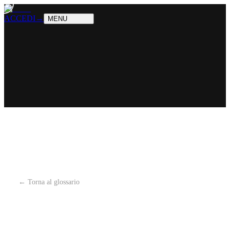
PRODOTTI
Cosa sappiamo fare
SOLUZIONI
Chi possiamo aiutare
ACCEDI
→
MENU
← Torna al glossario