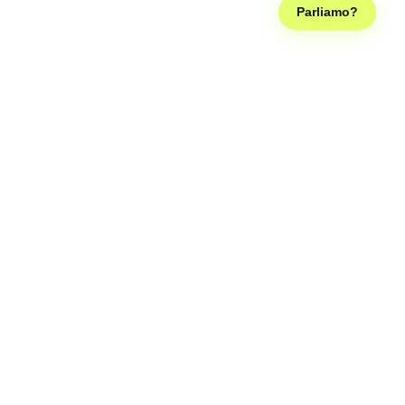
Parliamo?
Seguici sui social, così diventiamo famosi come la Ferragni e
possiamo smettere di lavorare, grazie!
Sede legale