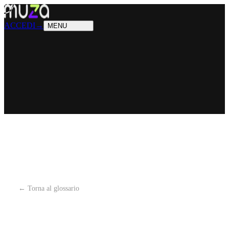
PRODOTTI
Cosa sappiamo fare
SOLUZIONI
Chi possiamo aiutare
ACCEDI
→
MENU
← Torna al glossario