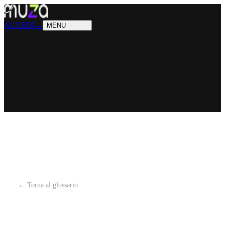
PRODOTTI
Cosa sappiamo fare
SOLUZIONI
Chi possiamo aiutare
ACCEDI
→
MENU
← Torna al glossario