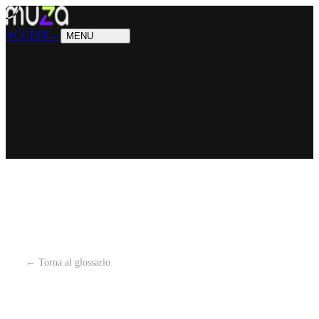
PRODOTTI
Cosa sappiamo fare
SOLUZIONI
Chi possiamo aiutare
ACCEDI
→
MENU
← Torna al glossario