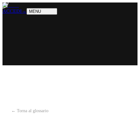
PRODOTTI
Cosa sappiamo fare
SOLUZIONI
Chi possiamo aiutare
ACCEDI
→
MENU
← Torna al glossario