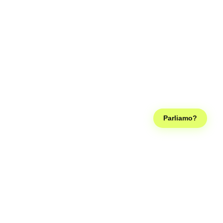
Parliamo?
Seguici sui social, così diventiamo famosi come la Ferragni e
possiamo smettere di lavorare, grazie!