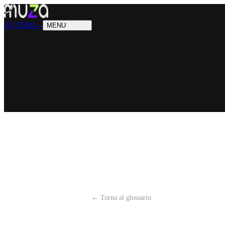
PRODOTTI
Cosa sappiamo fare
SOLUZIONI
Chi possiamo aiutare
ACCEDI
→
MENU
← Torna al glossario