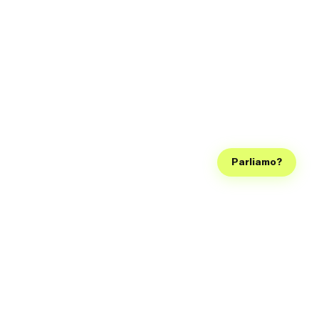
Parliamo?
Seguici sui social, così diventiamo famosi come la Ferragni e
possiamo smettere di lavorare, grazie!