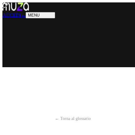
PRODOTTI
Cosa sappiamo fare
SOLUZIONI
Chi possiamo aiutare
ACCEDI
→
MENU
← Torna al glossario