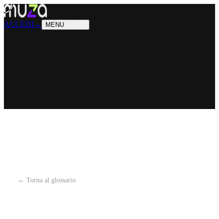
PRODOTTI
Cosa sappiamo fare
SOLUZIONI
Chi possiamo aiutare
ACCEDI
→
MENU
← Torna al glossario