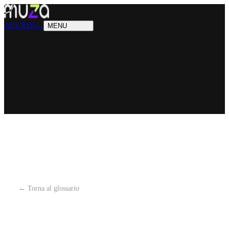
PRODOTTI
Cosa sappiamo fare
SOLUZIONI
Chi possiamo aiutare
ACCEDI
→
MENU
← Torna al glossario