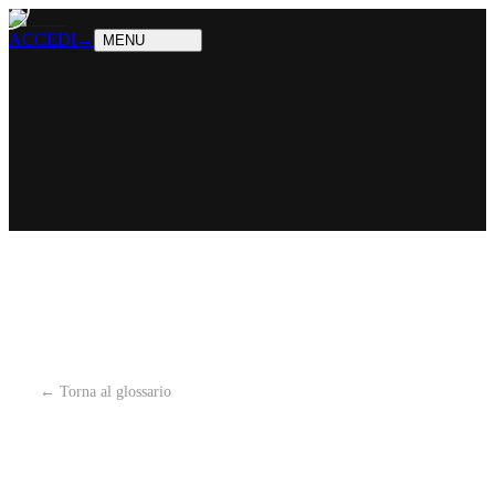
PRODOTTI
Cosa sappiamo fare
SOLUZIONI
Chi possiamo aiutare
ACCEDI
→
MENU
← Torna al glossario