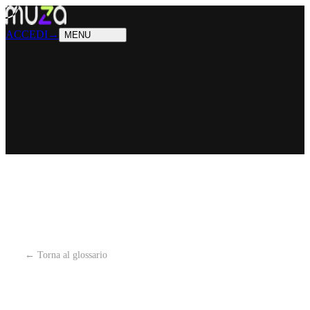
PRODOTTI
Cosa sappiamo fare
SOLUZIONI
Chi possiamo aiutare
ACCEDI
→
MENU
← Torna al glossario