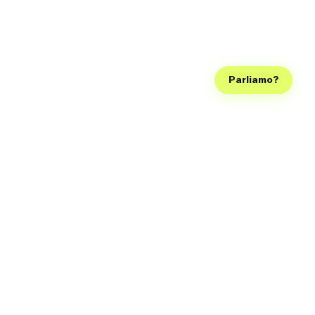
Parliamo?
Seguici sui social, così diventiamo famosi come la Ferragni e
possiamo smettere di lavorare, grazie!
Sede legale
Via Bergamo 13, Catania, 95123 (CT)
Sede operativa
Via Sgroppillo 19/A, San Gregorio di Catania, 95027 (CT)