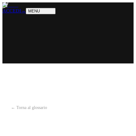
PRODOTTI
Cosa sappiamo fare
SOLUZIONI
Chi possiamo aiutare
ACCEDI
→
MENU
← Torna al glossario