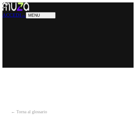
PRODOTTI
Cosa sappiamo fare
SOLUZIONI
Chi possiamo aiutare
ACCEDI
→
MENU
← Torna al glossario