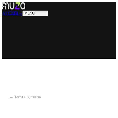
PRODOTTI
Cosa sappiamo fare
SOLUZIONI
Chi possiamo aiutare
ACCEDI
→
MENU
← Torna al glossario