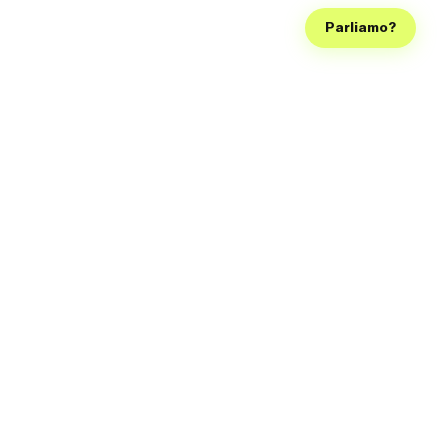
Parliamo?
Seguici sui social, così diventiamo famosi come la Ferragni e
possiamo smettere di lavorare, grazie!
Sede legale
Via Bergamo 13, Catania, 95123 (CT)
Sede operativa
Via Sgroppillo 19/A, San Gregorio di Catania, 95027 (CT)
E-mail
info@muzastudio.com