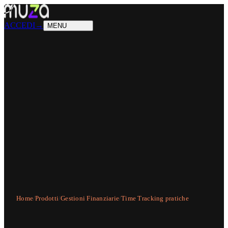
PRODOTTI
Cosa sappiamo fare
SOLUZIONI
Chi possiamo aiutare
ACCEDI
→
MENU
Home
/
Prodotti
/
Gestioni Finanziarie
/
Time Tracking pratiche