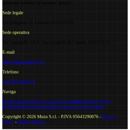
possiamo smettere di lavorare, grazie!
Sede legale
Via Bergamo 13, Catania, 95123 (CT)
Sede operativa
Via Sgroppillo 19/A, San Gregorio di Catania, 95027 (CT)
E-mail
info@muzastudio.com
Telefono
+39 333 4503732
Naviga
Home
Soluzioni
Finanza Agevolata
Team
Blog
Privacy Policy
Prodotti
Servizi
Glossario
Satelliti
Lavora con noi
Contatti
Copyright ©
2026
Muza S.r.l. - P.IVA 05643290876 -
Privacy
Policy
-
Mappa del sito