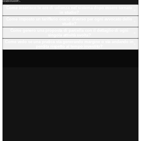
manuale.
Come inserisco le ore di udienza nel sistema dopo essere tornato
+
in studio?
Come imposto un tariffario orario diverso per ogni avvocato dello
+
studio?
Come genero una proposta di parcella con il dettaglio di ogni
+
singola attività svolta?
Come vedo se una pratica sta generando margine o sta andando in
+
perdita rispetto al tempo investito?
➔
➔