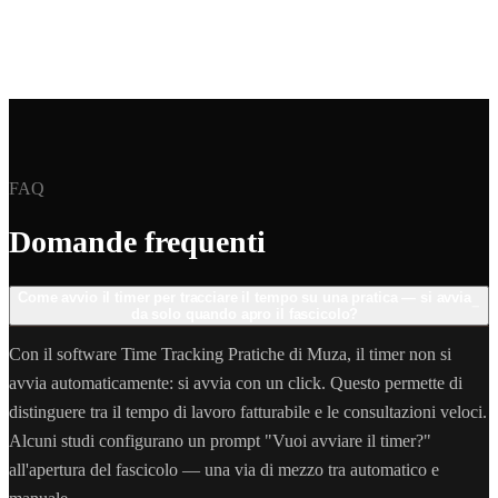
FAQ
Domande frequenti
Come avvio il timer per tracciare il tempo su una pratica — si avvia
−
da solo quando apro il fascicolo?
Con il software Time Tracking Pratiche di Muza, il timer non si
avvia automaticamente: si avvia con un click. Questo permette di
distinguere tra il tempo di lavoro fatturabile e le consultazioni veloci.
Alcuni studi configurano un prompt "Vuoi avviare il timer?"
all'apertura del fascicolo — una via di mezzo tra automatico e