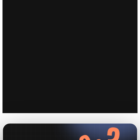
Studi Legali
Dal fascicolo alle scadenze processuali, dal time tracking al cash
flow predittivo.
Tutto in un sistema unico, costruito per chi esercita la professione
legale.
SCOPRI DI PIÙ
→