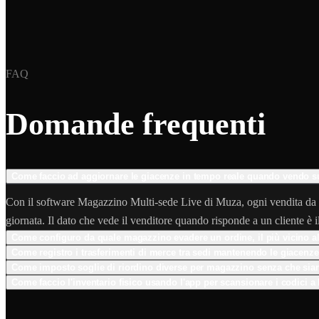
FAQ
Domande frequenti
Come faccio ad aggiornare le giacenze in tempo reale quando vendo
Con il software Magazzino Multi-sede Live di Muza, ogni vendita da qua
giornata. Il dato che vede il venditore quando risponde a un cliente è il
Come configuro da quale magazzino evadere un ordine, il più vicino al c
Come registro i trasferimenti di merce tra sedi mantenendo le giacenz
Come imposto soglie di riordino diverse per magazzino senza che siano
Come faccio l'inventario fisico usando l'app per scansionare i codici a