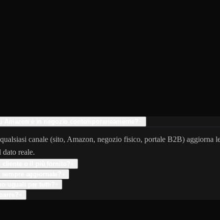
 su Amazon e in negozio contemporaneamente?
−
lsiasi canale (sito, Amazon, negozio fisico, portale B2B) aggiorna le g
 dato reale.
liente o il più fornito?
+
e sempre aggiornate?
+
 uguali per tutti?
+
 barre?
+