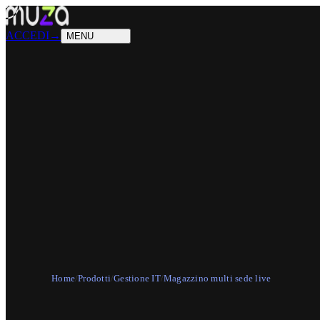
PRODOTTI
Cosa sappiamo fare
SOLUZIONI
Chi possiamo aiutare
ACCEDI
→
MENU
Home
/
Prodotti
/
Gestione IT
/
Magazzino multi sede live