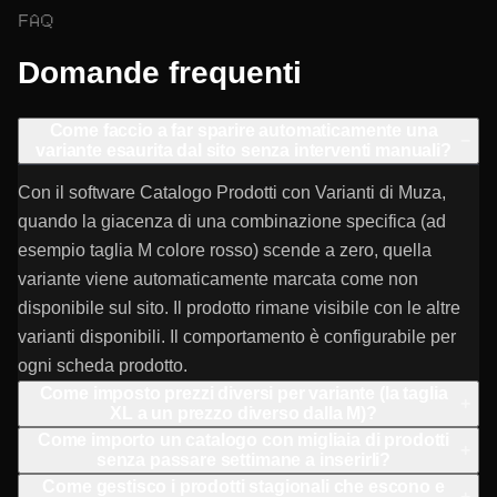
FAQ
Domande frequenti
Come faccio a far sparire automaticamente una
−
variante esaurita dal sito senza interventi manuali?
Con il software Catalogo Prodotti con Varianti di Muza,
quando la giacenza di una combinazione specifica (ad
esempio taglia M colore rosso) scende a zero, quella
variante viene automaticamente marcata come non
disponibile sul sito. Il prodotto rimane visibile con le altre
varianti disponibili. Il comportamento è configurabile per
ogni scheda prodotto.
Come imposto prezzi diversi per variante (la taglia
+
XL a un prezzo diverso dalla M)?
Come importo un catalogo con migliaia di prodotti
+
senza passare settimane a inserirli?
Come gestisco i prodotti stagionali che escono e
+