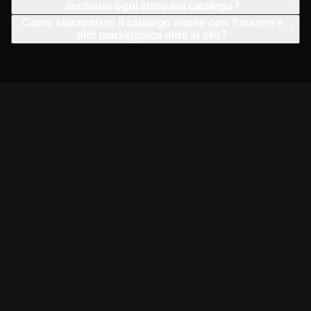
rientrano ogni anno nel catalogo?
Come sincronizzo il catalogo anche con Amazon e
+
altri marketplace oltre al sito?
➔
➔