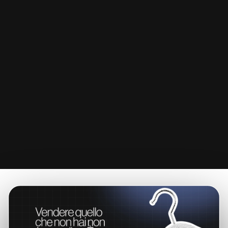
Ecommerce
Dall'arrivo dell'ordine al tracciamento della spedizione,
alla chiusura con fattura generata in automatico.
Tutto in un sistema unico, costruito per chi lavora davvero
nel settore.
SCOPRI DI PIÙ
→