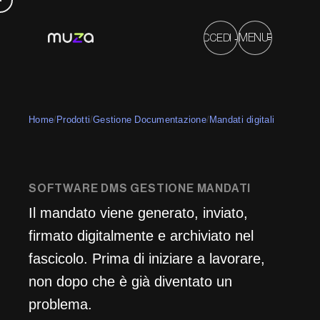
→
MENU
ACCEDI
PRODOTTI
COSA SAPPIAMO FARE
SOLUZIONI
CHI POSSIAMO AIUTARE
Home
/
Prodotti
/
Gestione Documentazione
/
Mandati digitali
SOFTWARE DMS GESTIONE MANDATI
Il mandato viene generato, inviato,
firmato digitalmente e archiviato nel
fascicolo. Prima di iniziare a lavorare,
non dopo che è già diventato un
problema.