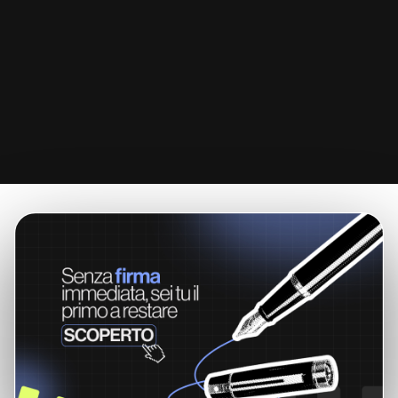
Studi Legali
Dal fascicolo alle scadenze processuali, dal time tracking
al cash flow predittivo.
Tutto in un sistema unico, costruito per chi esercita la
professione legale.
SCOPRI DI PIÙ
→