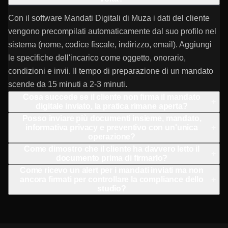
Con il software Mandati Digitali di Muza i dati del cliente
vengono precompilati automaticamente dal suo profilo nel
sistema (nome, codice fiscale, indirizzo, email). Aggiungi
le specifiche dell'incarico come oggetto, onorario,
condizioni e invii. Il tempo di preparazione di un mandato
scende da 15 minuti a 2-3 minuti.
Cosa succede se il cliente non firma il mandato
+
digitale inviato, la pratica rimane aperta?
Posso inviare più documenti insieme, mandato,
informativa privacy e preventivo con un'unica
+
operazione?
Come dimostro che il cliente ha davvero letto il
+
documento prima di firmarlo?
Come ricevo un alert per i mandati inviati ma non
ancora firmati per controllare la compliance dello
+
studio?