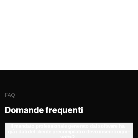
FAQ
Domande frequenti
Il mandato professionale generato dal software ha
già i dati del cliente precompilati o devo inserirli ogni
−
volta?