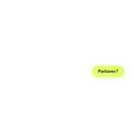
Parliamo?
Seguici sui social, così diventiamo famosi come la Ferragni e
possiamo smettere di lavorare, grazie!