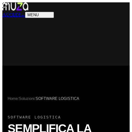
PRODOTTI
Cosa sappiamo fare
SOLUZIONI
Chi possiamo aiutare
ACCEDI
→
MENU
Home
/
Soluzioni
/
SOFTWARE LOGISTICA
SOFTWARE LOGISTICA
SEMPLIFICA LA