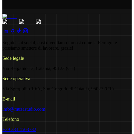
Seguici sui social, così diventiamo famosi come la Ferragni e
possiamo smettere di lavorare, grazie!
Sede legale
Via Bergamo 13, Catania, 95123 (CT)
Sede operativa
Via Sgroppillo 19/A, San Gregorio di Catania, 95027 (CT)
E-mail
info@muzastudio.com
Telefono
+39 333 4503732