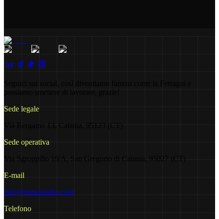
Seguici sui social, così diventiamo famosi come la Ferragni e
possiamo smettere di lavorare, grazie!
Sede legale
Via Bergamo 13, Catania, 95123 (CT)
Sede operativa
Via Sgroppillo 19/A, San Gregorio di Catania, 95027 (CT)
E-mail
info@muzastudio.com
Telefono