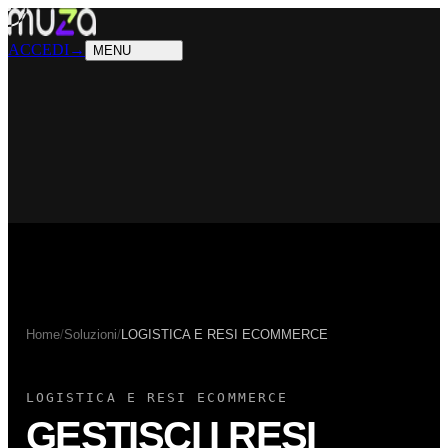
PRODOTTI
Cosa sappiamo fare
SOLUZIONI
Chi possiamo aiutare
ACCEDI
→
MENU
Home
/
Soluzioni
/
LOGISTICA E RESI ECOMMERCE
LOGISTICA E RESI ECOMMERCE
GESTISCI I RESI