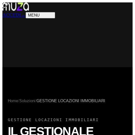
PRODOTTI
Cosa sappiamo fare
SOLUZIONI
Chi possiamo aiutare
ACCEDI
→
MENU
Home
/
Soluzioni
/
GESTIONE LOCAZIONI IMMOBILIARI
GESTIONE LOCAZIONI IMMOBILIARI
IL GESTIONALE