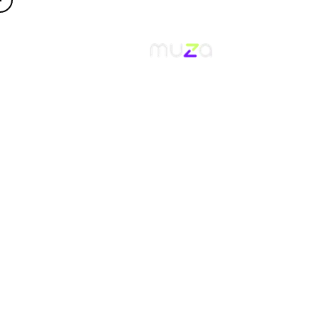
Home
/
Servizi
PRODOTTI
COSA SA
SOLUZIONI
QUELLO
CHI P