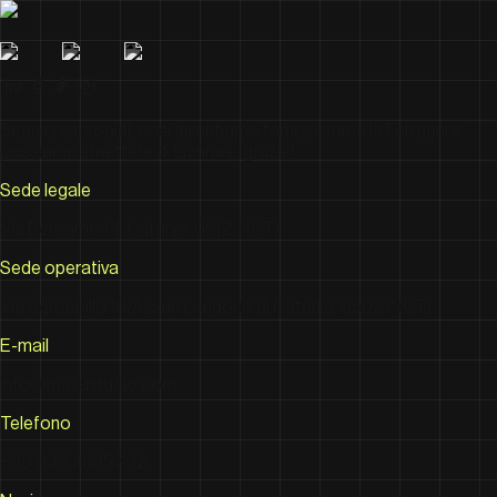
Seguici sui social, così diventiamo famosi come la Ferragni e
possiamo smettere di lavorare, grazie!
Sede legale
Via Bergamo 13, Catania, 95123 (CT)
Sede operativa
Via Sgroppillo 19/A, San Gregorio di Catania, 95027 (CT)
E-mail
info@muzastudio.com
Telefono
+39 333 4503732