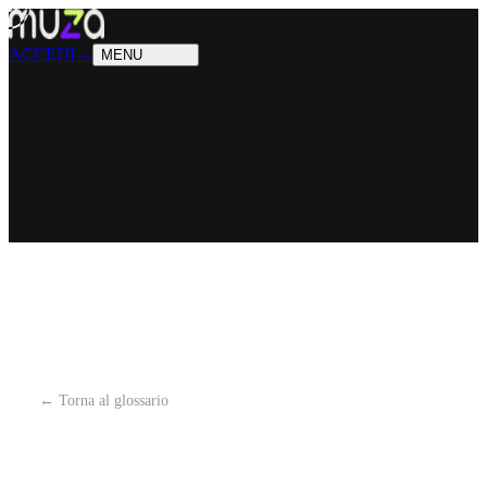
PRODOTTI
Cosa sappiamo fare
SOLUZIONI
Chi possiamo aiutare
ACCEDI
→
MENU
← Torna al glossario