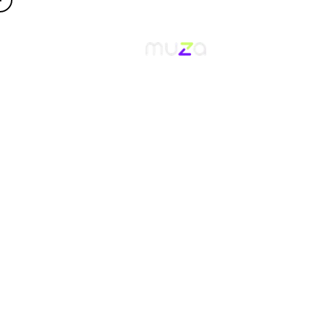
Home
/
Servizi
PRODOTTI
COSA SA
SOLUZIONI
QUELLO
CHI P