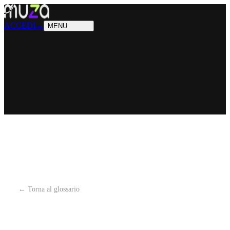
PRODOTTI
Cosa sappiamo fare
SOLUZIONI
Chi possiamo aiutare
ACCEDI
→
MENU
← Torna al glossario