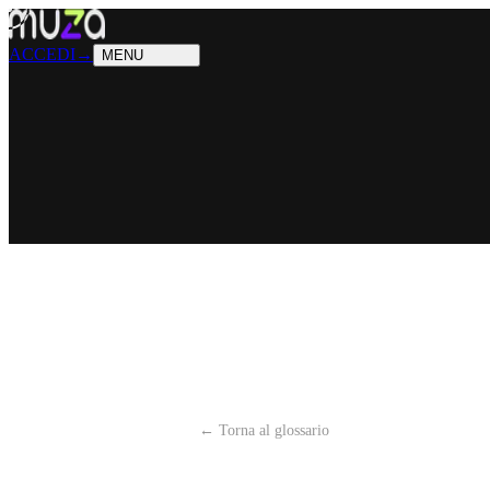
PRODOTTI
Cosa sappiamo fare
SOLUZIONI
Chi possiamo aiutare
ACCEDI
→
MENU
← Torna al glossario